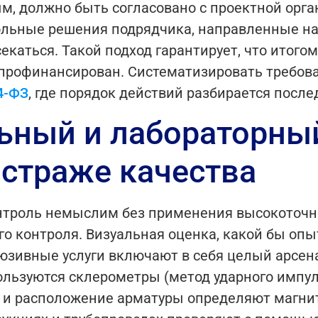
, должно быть согласовано с проектной орга
ольные решения подрядчика, направленные н
каться. Такой подход гарантирует, что итогом
 профинансирован.
Систематизировать требован
4-ФЗ
, где порядок действий разбирается после
ьный и лабораторный
 страже качества
троль немыслим без применения высокоточно
 контроля. Визуальная оценка, какой бы опыт
юзивные услуги включают в себя целый арсена
ользуются склерометры (метод ударного импул
а и расположение арматуры определяют магн