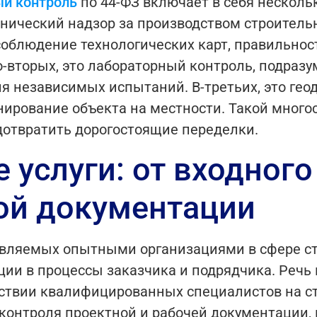
ый контроль
по 44-ФЗ включает в себя нескол
хнический надзор за производством строитель
облюдение технологических карт, правильнос
о-вторых, это лабораторный контроль, подраз
я независимых испытаний. В-третьих, это гео
ирование объекта на местности. Такой много
дотвратить дорогостоящие переделки.
услуги: от входного
ой документации
авляемых опытными организациями в сфере ст
ции в процессы заказчика и подрядчика. Речь 
утствии квалифицированных специалистов на с
 контроля проектной и рабочей документации