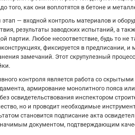
о того, как они воплотятся в бетоне и металл
 этап — входной контроль материалов и обор
твия, результаты заводских испытаний, а так
 партии. Любое несоответствие, будь то не т
онструкциях, фиксируется в предписании, и м
анения замечаний. Этот скрупулезный процесс
йки.
ного контроля является работа со скрытыми 
ундамента, армирование монолитного пояса ил
 без освидетельствования инспектором строит
чество, но и проводит необходимые инструмен
татом становится подписание акта освидетел
 значимым документом, подтверждающим каче