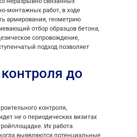
ько неразрывно связанных
но-монтажных работ, в ходе
ть армирования, геометрию
умевающий отбор образцов бетона,
дезическое сопровождение,
ступенчатый подход позволяет
 контроля до
роительного контроля,
идет не о периодических визитах
тройплощадке. Их работа
, когда выявляются потенциальные