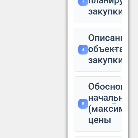
планируют
3
закупки
Описание
объекта
4
закупки
Обоснован
начальной
5
(максимал
цены