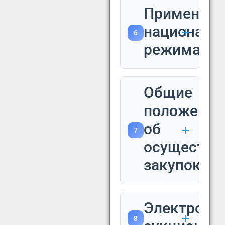
Применени
националь
6
режима
Общие
положения
об
7
осуществл
закупок
Электронн
8