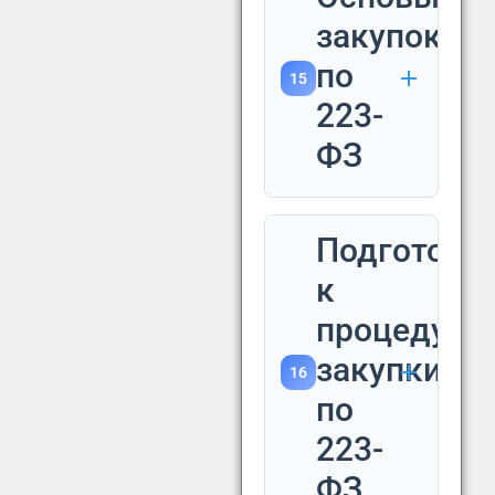
закупок
по
15
223-
ФЗ
Подготовк
к
процедуре
закупки
16
по
223-
ФЗ