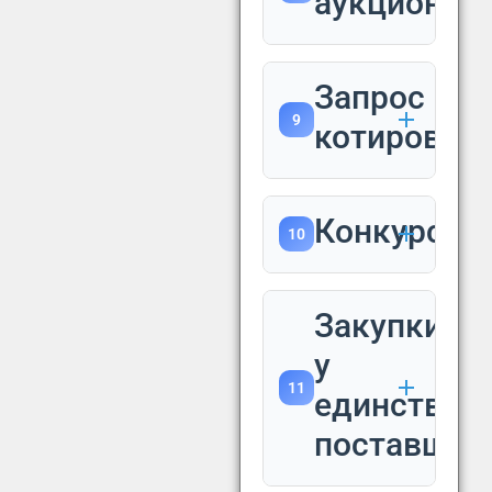
аукцион
Запрос
9
котировок
Конкурс
10
Закупки
у
11
единствен
поставщик