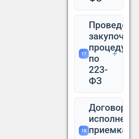
Проведени
закупочны
процедур
17
по
223-
ФЗ
Договор:
исполнение
приемка
18