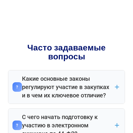
Часто задаваемые
вопросы
Какие основные законы
регулируют участие в закупках
?
и в чем их ключевое отличие?
Основу регулирования составляют
С чего начать подготовку к
два федеральных закона: 44-ФЗ и
участию в электронном
?
223-ФЗ. Закон 44-ФЗ строго