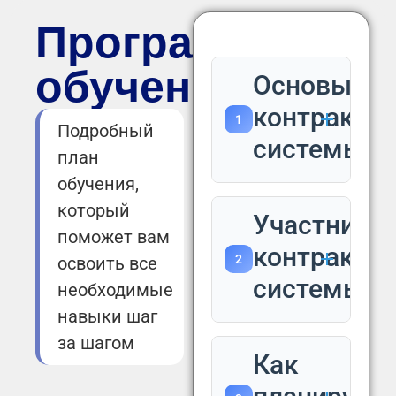
Программа
обучения
Основы
контрактн
1
Подробный
системы
план
обучения,
который
Участники
поможет вам
контрактн
2
освоить все
системы
необходимые
навыки шаг
за шагом
Как