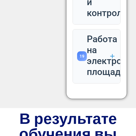
и
контроль
Работа
на
19
электронн
площадках
В результате
обучения вы