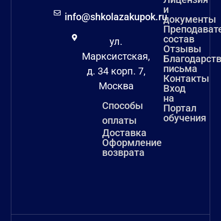
и
info@shkolazakupok.ru
документы
Преподават
состав
ул.
Отзывы
Марксистская,
Благодарст
письма
д. 34 корп. 7,
Контакты
Москва
Вход
на
Способы
Портал
обучения
оплаты
Доставка
Оформление
возврата