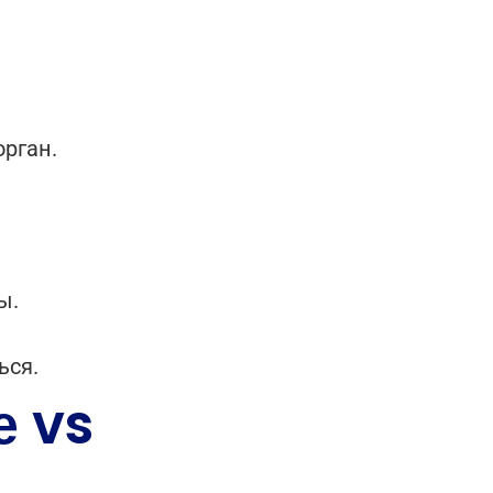
рган.
ы.
ься.
е vs