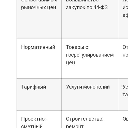
рыночных цен
закупок по 44-ФЗ
ис
а
Нормативный
Товары с
От
госрегулированием
н
цен
Тарифный
Услуги монополий
У
т
Проектно-
Строительство,
О
сметный
ремонт