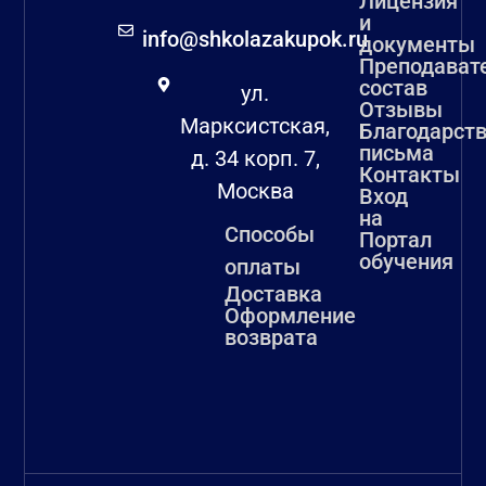
Лицензия
и
info@shkolazakupok.ru
документы
Преподават
состав
ул.
Отзывы
Марксистская,
Благодарст
письма
д. 34 корп. 7,
Контакты
Москва
Вход
на
Способы
Портал
обучения
оплаты
Доставка
Оформление
возврата