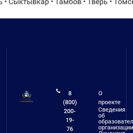
 • Сыктывкар • Тамбов • Тверь • Томск
8
О
(800)
проекте
Сведения
200-
об
19-
образовате
организаци
76