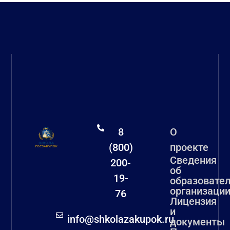
8
О
(800)
проекте
Сведения
200-
об
19-
образовате
организаци
76
Лицензия
и
info@shkolazakupok.ru
документы