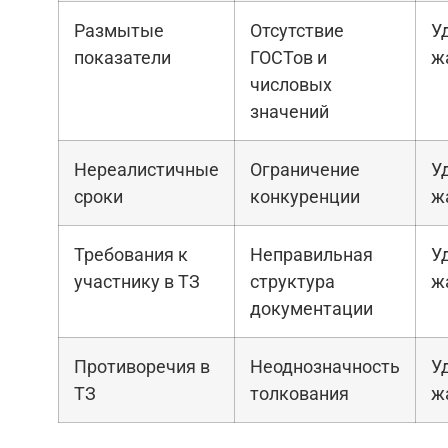
Размытые
Отсутствие
У
показатели
ГОСТов и
ж
числовых
значений
Нереалистичные
Ограничение
У
сроки
конкуренции
ж
Требования к
Неправильная
У
участнику в ТЗ
структура
ж
документации
Противоречия в
Неоднозначность
У
ТЗ
толкования
ж