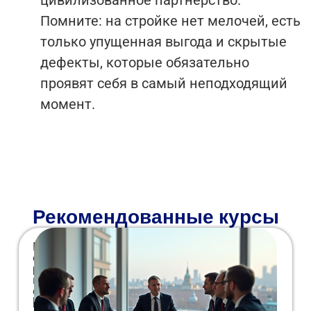
Помните: на стройке нет мелочей, есть
только упущенная выгода и скрытые
дефекты, которые обязательно
проявят себя в самый неподходящий
момент.
Рекомендованные курсы
Программа повышения квалификации
объемом 150 академических часов
разработана для специалистов, назначаемых
контрактными управляющими в бюджетных
организациях. Учиться можно удаленно
[city_locative], совмещая занятия с основной