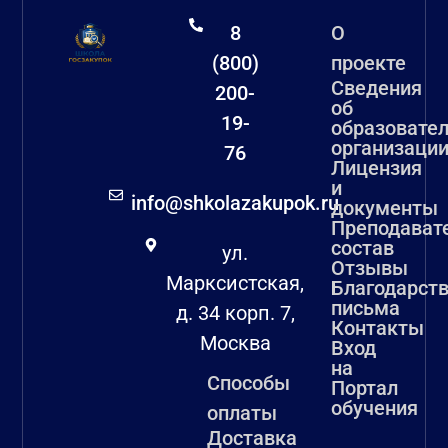
8
О
(800)
проекте
Сведения
200-
об
19-
образовате
организаци
76
Лицензия
и
info@shkolazakupok.ru
документы
Преподават
состав
ул.
Отзывы
Марксистская,
Благодарст
письма
д. 34 корп. 7,
Контакты
Москва
Вход
на
Способы
Портал
обучения
оплаты
Доставка