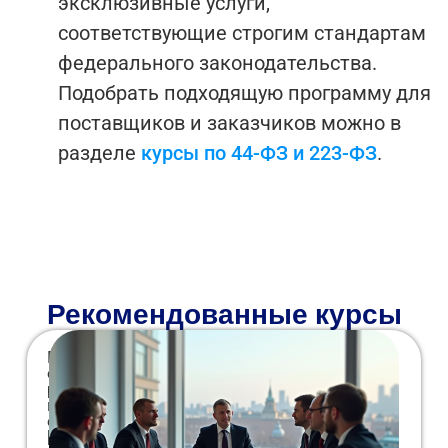
эксклюзивные услуги,
соответствующие строгим стандартам
федерального законодательства.
Подобрать подходящую программу для
поставщиков и заказчиков можно в
разделе
курсы по 44-ФЗ и 223-ФЗ
.
Рекомендованные курсы
Программа повышения квалификации
объемом 150 академических часов
разработана для специалистов, назначаемых
контрактными управляющими в бюджетных
организациях. Учиться можно удаленно
[city_locative], совмещая занятия с основной