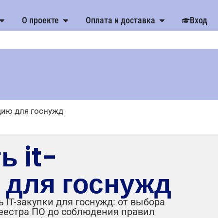
О проекте
Оплата и доставка
Вход
кцию для госнужд
ь it-
 для госнужд
 IT-закупки для госнужд: от выбора
еестра ПО до соблюдения правил