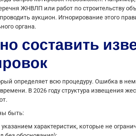
еречня ЖНВЛП или работ по строительству об
 проводить аукцион. Игнорирование этого пра
ного органа.
но составить изв
ировок
орый определяет всю процедуру. Ошибка в нем
 времени. В 2026 году структура извещения же
ют.
ны быть:
с указанием характеристик, которые не огран
 без обоснования);