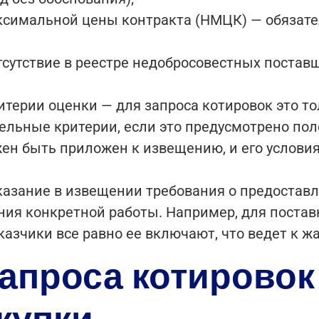
ксимальной цены контракта (НМЦК) — обязат
тсутствие в реестре недобросовестных поставщ
терии оценки — для запроса котировок это тол
ельные критерии, если это предусмотрено пол
жен быть приложен к извещению, и его услови
казание в извещении требования о предоставл
ия конкретной работы. Например, для поставк
азчики все равно ее включают, что ведет к ж
апроса котировок
купки