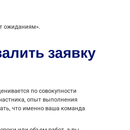
ет ожиданиям».
валить заявку
ценивается по совокупности
участника, опыт выполнения
зать, что именно ваша команда
сроки или объем работ, а вы