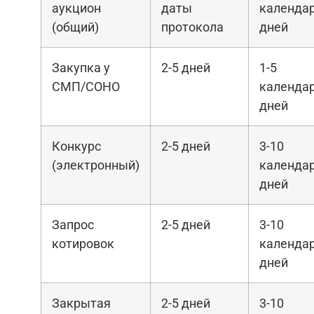
аукцион
даты
календа
(общий)
протокола
дней
Закупка у
2-5 дней
1-5
СМП/СОНО
календа
дней
Конкурс
2-5 дней
3-10
(электронный)
календа
дней
Запрос
2-5 дней
3-10
котировок
календа
дней
Закрытая
2-5 дней
3-10